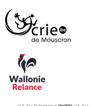
QrCards
Removebg
Umap : cartographie numérique
Workflowy
YesWiki
Yogile
Youcut
ilovepdf
squoosh.app
tldraw