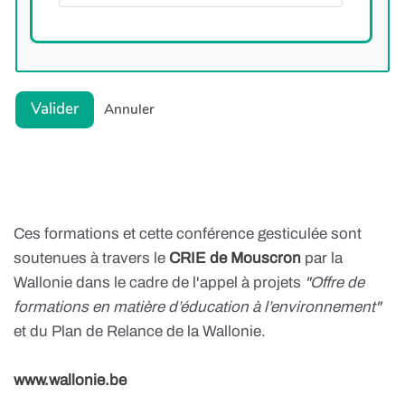
GIMP
Inpaint
Valider
Annuler
Logiquiz
Mailerlite
Openshotvideo
Openstreetmap
Overpass-turbo
Palettes de couleurs
Photopea