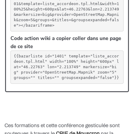
01&template=liste_accordeon.tpl.html&width=1
00%25&height=600px&lat=46.22763&lon=2.213749
&markersize=big&provider=OpenStreetMap.Mapni
k&zoom=5&groups=&titles=&groupsexpanded=fals
e"></bazariframe>
Code action wiki a copier coller dans une page
de ce site
{{bazarliste id="1401" template="liste_accor
deon.tpl.html" width="100%" height="600px" l
at="46.22763" lon="2.213749" markersize="bi
g" provider="OpenStreetMap.Mapnik" zoom="5" 
groups="" titles="" groupsexpanded="false"}}