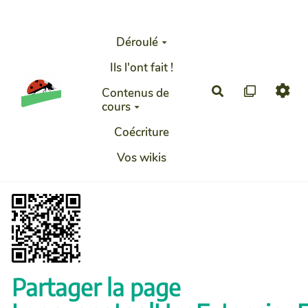
Aller au contenu principal
Déroulé
Ils l'ont fait !
Rechercher
Contenus de
cours
Coécriture
Vos wikis
Partager la page