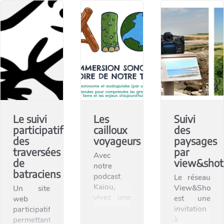
Le suivi
Les
Suivi
participatif
cailloux
des
des
voyageurs
paysages
traversées
par
Avec
de
view&shot
notre
batraciens
podcast
Le réseau
Kaiou,
View&Shot
Un site
vivez une
est une
web
balade
invitation
participatif
unique de
à
permettant