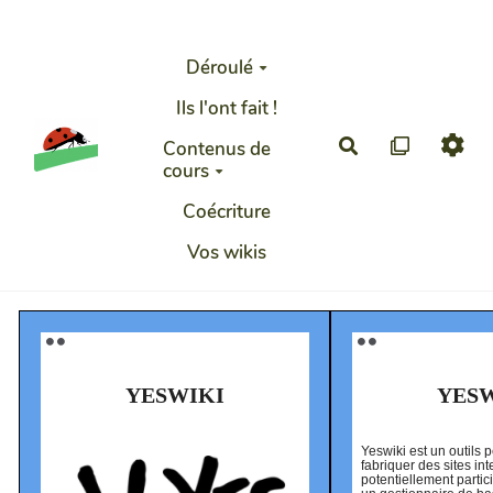
Aller au contenu principal
Déroulé
Ils l'ont fait !
Rechercher
Contenus de
cours
Coécriture
Vos wikis
⚫️ ⚫️
⚫️ ⚫️
YESWIKI
YES
Yeswiki est un outils 
fabriquer des sites int
potentiellement partici