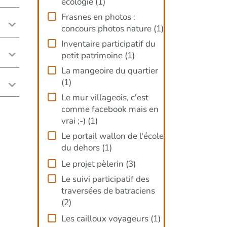
écologie
(
1
)
Frasnes en photos :
concours photos nature
(
1
)
Inventaire participatif du
petit patrimoine
(
1
)
La mangeoire du quartier
(
1
)
Le mur villageois, c'est
comme facebook mais en
vrai ;-)
(
1
)
Le portail wallon de l'école
du dehors
(
1
)
Le projet pèlerin
(
3
)
Le suivi participatif des
traversées de batraciens
(
2
)
Les cailloux voyageurs
(
1
)