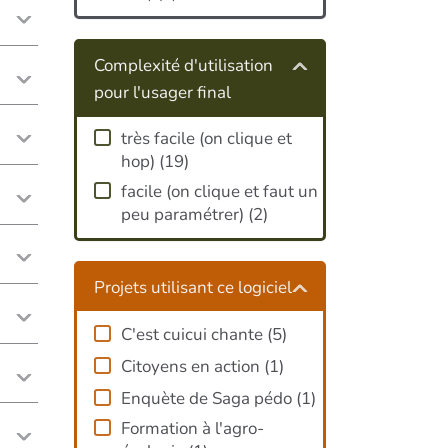
Complexité d'utilisation
pour l'usager final
très facile (on clique et
hop)
(
19
)
facile (on clique et faut un
peu paramétrer)
(
2
)
Projets utilisant ce logiciel
C'est cuicui chante
(
5
)
Citoyens en action
(
1
)
Enquète de Saga pédo
(
1
)
Formation à l'agro-