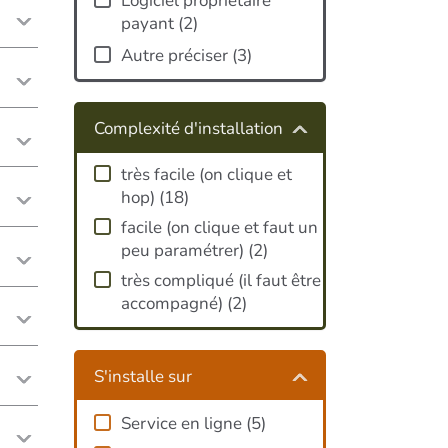
Logiciel propriétaire
payant
(
2
)
Autre préciser
(
3
)
Complexité d'installation
très facile (on clique et
hop)
(
18
)
facile (on clique et faut un
peu paramétrer)
(
2
)
très compliqué (il faut être
accompagné)
(
2
)
S'installe sur
Service en ligne
(
5
)